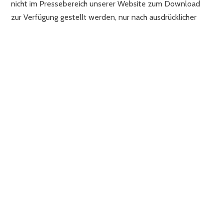
nicht im Pressebereich unserer Website zum Download
zur Verfügung gestellt werden, nur nach ausdrücklicher
(schriftlicher) Genehmigung verwendet werden.
Wir identifizieren uns nicht mit dem Inhalt von Seiten bzw.
Unterseiten auf die gelinkt wird und übernehmen dafür
keinerlei Haftung. Sollte eine der Seiten, auf die wir linken,
bedenkliche Inhalte aufweisen oder nicht vom jeweiligen
Seiteninhaber erwünscht sein, dann wird der jeweilige Link
sofort gelöscht.
DATENSCHUTZERKLÄRUNG
Der Schutz ihrer persönlichen Daten ist uns wichtig.
Deshalb werden Ihre persönlichen Daten vertraulich
behandelt. Alle Angaben die Sie auf unserer Website